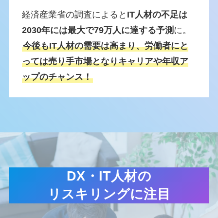
経済産業省の調査によると
IT人材の不足は
2030年には最大で79万人に達する予測
に。
今後もIT人材の需要は高まり、労働者にと
っては売り手市場となりキャリアや年収ア
ップのチャンス！
DX・IT人材の
リスキリングに注目