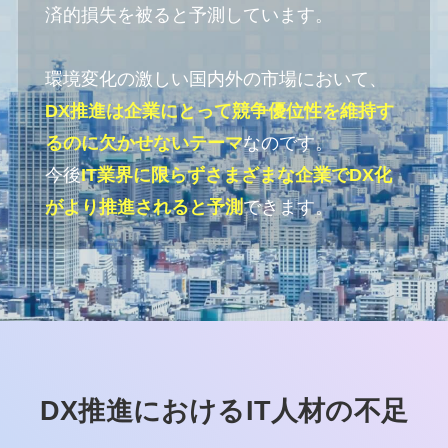
済的損失を被ると予測しています。
環境変化の激しい国内外の市場において、
DX推進は企業にとって競争優位性を維持す
るのに欠かせないテーマ
なのです。
今後
IT業界に限らずさまざまな企業でDX化
がより推進されると予測
できます。
DX推進におけるIT人材の不足