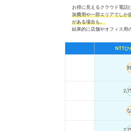
お得に見えるクラウド電話(ク
加費用や一部エリアでしか
がある場合も。
結果的に店舗やオフィス用
NTTひ
市外局番
月額
2,
基本料
システム
管理料
月額基本
2,