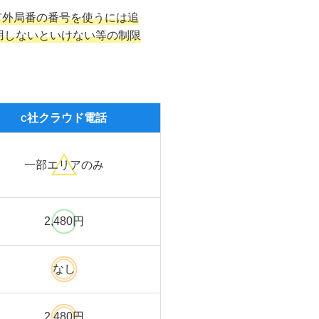
市外局番の番号を使うには追
用しないといけない等の制限
社クラウド
電話
C
一部エリアのみ
2,480円
なし
2,480円