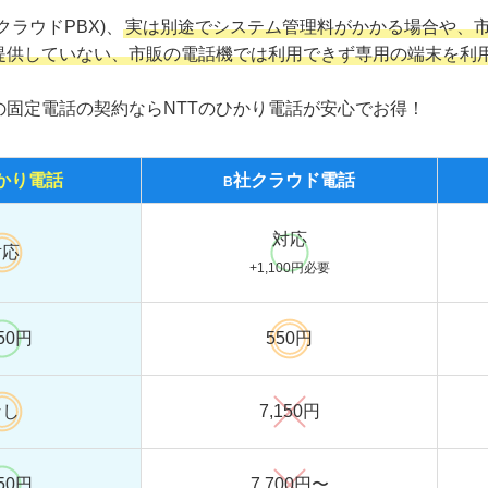
ラウドPBX)、
実は別途でシステム管理料がかかる場合や、
提供していない、市販の電話機では利用できず専用の端末を利
の固定電話の契約ならNTTのひかり電話が安心でお得！
かり
電話
社クラウド
電話
B
対応
対応
+1,100円必要
750円
550円
なし
7,150円
750円
7,700円〜