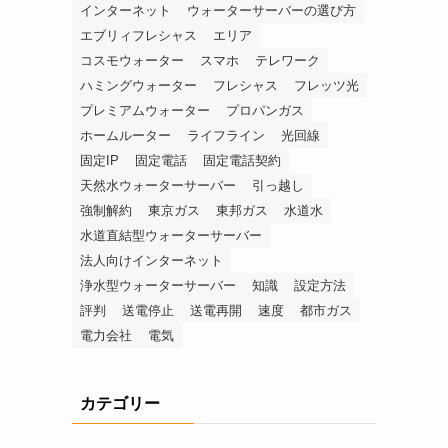
インターネット
ウォーターサーバーの選び方
エブリィフレシャス
エリア
コスモウォーター
スマホ
テレワーク
ハミングウォーター
フレシャス
フレッツ光
プレミアムウォーター
プロパンガス
ホームルーター
ライフライン
光回線
固定IP
固定電話
固定電話契約
天然水ウォーターサーバー
引っ越し
強制解約
東京ガス
東邦ガス
水道水
水道直結型ウォーターサーバー
法人向けインターネット
浄水型ウォーターサーバー
知識
設定方法
評判
送電停止
送電再開
速度
都市ガス
電力会社
電気
カテゴリー