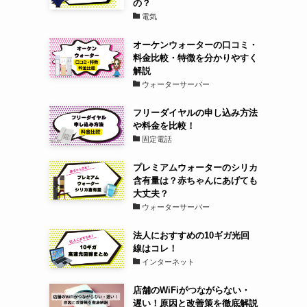
の？
電気
オーケンウォーターの口コミ・
料金比較・特徴を分かりやすく
解説
ウォーターサーバー
フリーダイヤルの申し込み方法
や料金を比較！
固定電話
プレミアムウォーターのシリカ
含有量は？赤ちゃんにあげても
大丈夫？
ウォーターサーバー
法人におすすめの10ギガ光回
線はコレ！
インターネット
店舗のWiFiがつながらない・
遅い！原因と改善策を徹底解説