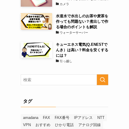
カメラ
水道水で水出しのお茶や麦茶を
作っても問題ない？煮出しで作
る場合のポイントも解説
ウォーターサーバー
キューエネス電気(Q.ENESTで
んき）は高い？料金を安くする
には？
引っ越し
タグ
amadana
FAX
FAX番号
IPアドレス
NTT
VPN
おすすめ
ひかり電話
アナログ回線