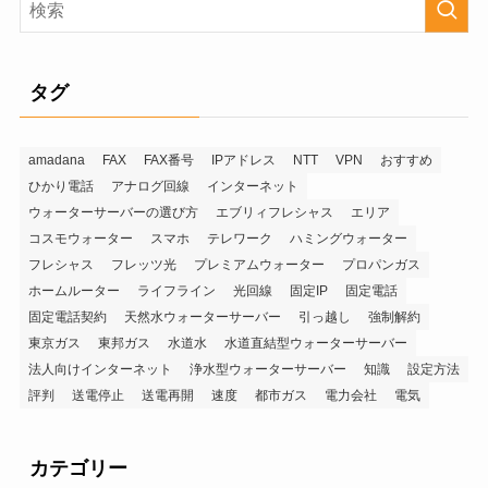
タグ
amadana
FAX
FAX番号
IPアドレス
NTT
VPN
おすすめ
ひかり電話
アナログ回線
インターネット
ウォーターサーバーの選び方
エブリィフレシャス
エリア
コスモウォーター
スマホ
テレワーク
ハミングウォーター
フレシャス
フレッツ光
プレミアムウォーター
プロパンガス
ホームルーター
ライフライン
光回線
固定IP
固定電話
固定電話契約
天然水ウォーターサーバー
引っ越し
強制解約
東京ガス
東邦ガス
水道水
水道直結型ウォーターサーバー
法人向けインターネット
浄水型ウォーターサーバー
知識
設定方法
評判
送電停止
送電再開
速度
都市ガス
電力会社
電気
カテゴリー