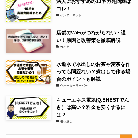
法人におすすめの10ギガ光回線は
コレ！
インターネット
店舗のWiFiがつながらない・遅
い！原因と改善策を徹底解説
カメラ
水道水で水出しのお茶や麦茶を作
っても問題ない？煮出しで作る場
合のポイントも解説
ウォーターサーバー
キューエネス電気(Q.ENESTでん
き）は高い？料金を安くするに
は？
引っ越し