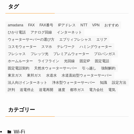
タグ
amadana
FAX
FAX番号
IPアドレス
NTT
VPN
おすすめ
ひかり電話
アナログ回線
インターネット
ウォーターサーバーの選び方
エブリィフレシャス
エリア
コスモウォーター
スマホ
テレワーク
ハミングウォーター
フレシャス
フレッツ光
プレミアムウォーター
プロパンガス
ホームルーター
ライフライン
光回線
固定IP
固定電話
固定電話契約
天然水ウォーターサーバー
引っ越し
強制解約
東京ガス
東邦ガス
水道水
水道直結型ウォーターサーバー
法人向けインターネット
浄水型ウォーターサーバー
知識
設定方法
評判
送電停止
送電再開
速度
都市ガス
電力会社
電気
カテゴリー
Wi-Fi