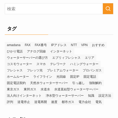
タグ
amadana
FAX
FAX番号
IPアドレス
NTT
VPN
おすすめ
ひかり電話
アナログ回線
インターネット
ウォーターサーバーの選び方
エブリィフレシャス
エリア
コスモウォーター
スマホ
テレワーク
ハミングウォーター
フレシャス
フレッツ光
プレミアムウォーター
プロパンガス
ホームルーター
ライフライン
光回線
固定IP
固定電話
固定電話契約
天然水ウォーターサーバー
引っ越し
強制解約
東京ガス
東邦ガス
水道水
水道直結型ウォーターサーバー
法人向けインターネット
浄水型ウォーターサーバー
知識
設定方法
評判
送電停止
送電再開
速度
都市ガス
電力会社
電気