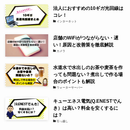
法人におすすめの10ギガ光回線は
コレ！
インターネット
店舗のWiFiがつながらない・遅
い！原因と改善策を徹底解説
カメラ
水道水で水出しのお茶や麦茶を作
っても問題ない？煮出しで作る場
合のポイントも解説
ウォーターサーバー
キューエネス電気(Q.ENESTでん
き）は高い？料金を安くするに
は？
引っ越し