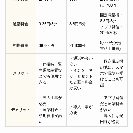
に+700円
固定電話機：
8.8円/3分
通話料金
9.35円/3分
8.8円/3分
アプリ発信：
20円/30秒
5,000円(+光
初期費用
39,600円
21,800円
電話工事費)
・通話料金が
・固定電話機
・停電時、緊
安い
の他に、スマ
急通報装置な
・インターネ
メリット
ホで電話を受
どでも使用で
ットとセット
けることも可
きる
だと基本料金
能
が安い
・導入工事が
・アプリ発信
必要
だと通話料金
・導入工事が
デメリット
・通話料金・
が高い
必要
初期費用が高
・導入には光
い
回線が必要