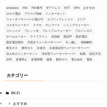
amadana
FAX
FAX番号
IPアドレス
NTT
VPN
おすすめ
ひかり電話
アナログ回線
インターネット
ウォーターサーバーの選び方
エブリィフレシャス
エリア
コスモウォーター
スマホ
テレワーク
ハミングウォーター
フレシャス
フレッツ光
プレミアムウォーター
プロパンガス
ホームルーター
ライフライン
光回線
固定IP
固定電話
固定電話契約
天然水ウォーターサーバー
引っ越し
強制解約
東京ガス
東邦ガス
水道水
水道直結型ウォーターサーバー
法人向けインターネット
浄水型ウォーターサーバー
知識
設定方法
評判
送電停止
送電再開
速度
都市ガス
電力会社
電気
カテゴリー
Wi-Fi
おすすめ