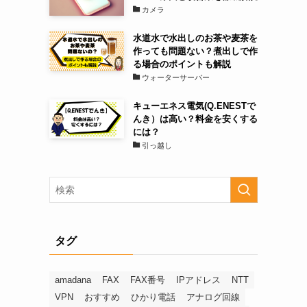
カメラ
水道水で水出しのお茶や麦茶を
作っても問題ない？煮出しで作
る場合のポイントも解説
ウォーターサーバー
キューエネス電気(Q.ENESTで
んき）は高い？料金を安くする
には？
引っ越し
タグ
amadana
FAX
FAX番号
IPアドレス
NTT
VPN
おすすめ
ひかり電話
アナログ回線