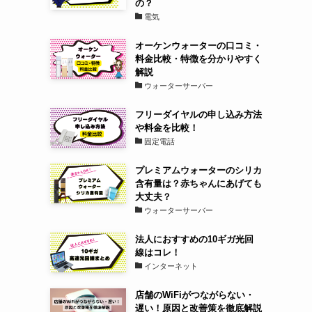
の？
電気
オーケンウォーターの口コミ・
料金比較・特徴を分かりやすく
解説
ウォーターサーバー
フリーダイヤルの申し込み方法
や料金を比較！
固定電話
プレミアムウォーターのシリカ
含有量は？赤ちゃんにあげても
大丈夫？
ウォーターサーバー
法人におすすめの10ギガ光回
線はコレ！
インターネット
店舗のWiFiがつながらない・
遅い！原因と改善策を徹底解説