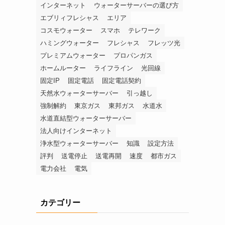
インターネット
ウォーターサーバーの選び方
エブリィフレシャス
エリア
コスモウォーター
スマホ
テレワーク
ハミングウォーター
フレシャス
フレッツ光
プレミアムウォーター
プロパンガス
ホームルーター
ライフライン
光回線
固定IP
固定電話
固定電話契約
天然水ウォーターサーバー
引っ越し
強制解約
東京ガス
東邦ガス
水道水
水道直結型ウォーターサーバー
法人向けインターネット
浄水型ウォーターサーバー
知識
設定方法
評判
送電停止
送電再開
速度
都市ガス
電力会社
電気
カテゴリー