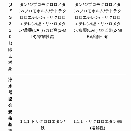
(J
タン/ジブロモクロロメタ
タン/ジブロモクロロメタ
IS
ン/ブロモホルム/テトラク
ン/ブロモホルム/テトラク
S
ロロエチレン/トリクロロ
ロロエチレン/トリクロロ
3
エチレン/総トリハロメタ
エチレン/総トリハロメタ
2
ン/農薬(CAT) /カビ臭(2-M
ン/農薬(CAT) /カビ臭(2-MI
0
IB)/溶解性鉛
B)/溶解性鉛
1)
除
去
対
象
浄
水
器
協
会
規
格
1,1,1-トリクロロエタン/
1,1,1-トリクロロエタン/鉄
基
鉄
(溶解性)
準