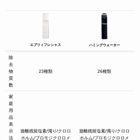
エブリィフレシャス
ハミングウォーター
除
去
物
23種類
26種類
質
数
家
庭
用
品
表
示
遊離残留塩素/濁り/クロロ
遊離残留塩素/濁り/クロロ
法
ホルム/ブロモジクロロメ
ホルム/ブロモジクロロメ