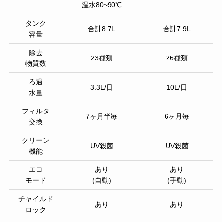
温水80~90℃
タンク
合計8.7L
合計7.9L
容量
除去
23種類
26種類
物質数
ろ過
3.3L/日
10L/日
水量
フィルタ
7ヶ月半毎
6ヶ月毎
交換
クリーン
UV殺菌
UV殺菌
機能
エコ
あり
あり
モード
(自動)
(手動)
チャイルド
あり
あり
ロック