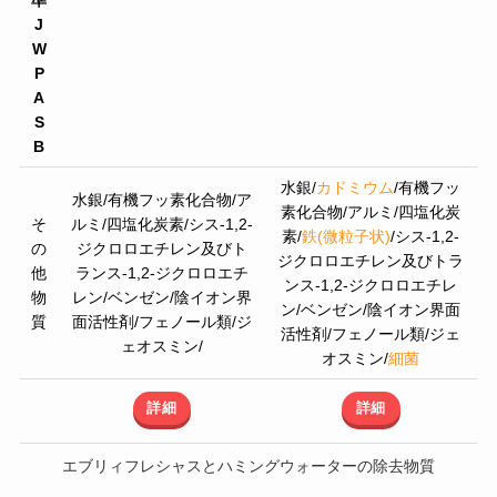
J
W
P
A
S
B
水銀/
カドミウム
/有機フッ
水銀/有機フッ素化合物/ア
素化合物/アルミ/四塩化炭
そ
ルミ/四塩化炭素/シス-1,2-
素/
鉄(微粒子状)
/シス-1,2-
の
ジクロロエチレン及びト
ジクロロエチレン及びトラ
他
ランス-1,2-ジクロロエチ
ンス-1,2-ジクロロエチレ
物
レン/ベンゼン/陰イオン界
ン/ベンゼン/陰イオン界面
質
面活性剤/フェノール類/ジ
活性剤/フェノール類/ジェ
ェオスミン/
オスミン/
細菌
詳細
詳細
エブリィフレシャスとハミングウォーターの除去物質