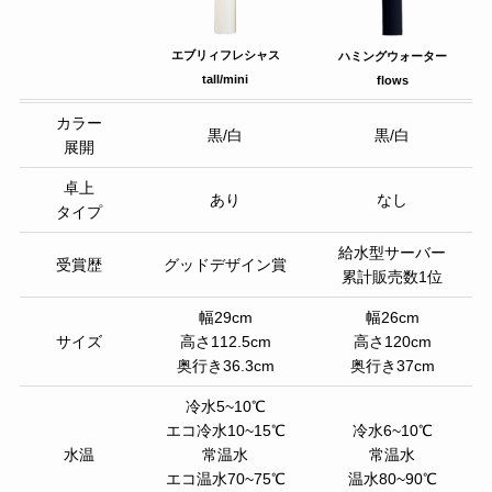
エブリィフレシャス
ハミングウォーター
tall/mini
flows
カラー
黒/白
黒/白
展開
卓上
あり
なし
タイプ
給水型サーバー
受賞歴
グッドデザイン賞
累計販売数1位
幅29cm
幅26cm
サイズ
高さ112.5cm
高さ120cm
奥行き36.3cm
奥行き37cm
冷水5~10℃
エコ冷水10~15℃
冷水6~10℃
水温
常温水
常温水
エコ温水70~75℃
温水80~90℃