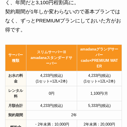
く、年間だと3,100円程割高に。
契約期間が1年しか変わらないので基本プランでは
なく、ずっとPREMIUMプランにしておいた方がお
得です。
amadanaグランデサー
スリムサーバーⅢ
サーバー
バー
amadanaスタンダードサ
種類
cado×PREMIUM WAT
ーバー
ER
お水の料
4,233円(税込)
4,233円(税込)
金
(1セット=12L×2本)
(1セット=12L×2本)
レンタル
0円
1,100円/月
料
月額合計
4,233円(税込)
5,333円(税込)
契約期間
2年
・2年未満：10,000円
2年未満：20,000円