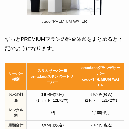
cado×PREMIUM WATER
ずっとPREMIUMプランの料金体系をまとめると下
記のようになります。
amadanaグランデサー
スリムサーバーⅢ
サーバー
バー
amadanaスタンダードサ
種類
cado×PREMIUM WAT
ーバー
ER
お水の料
3,974円(税込)
3,974円(税込)
金
(1セット=12L×2本)
(1セット=12L×2本)
レンタル
0円
1,100円/月
料
月額合計
3,974円(税込)
5,074円(税込)