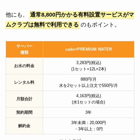
他にも、
通常8,800円かかる有料設置サービスがマ
ムクラブは無料で利用できる
のもポイント。
サーバー
cado×PREMIUM WATER
種類
3,283円(税込)
お水の料金
(1セット=12L×2本)
880円/月
レンタル料
水を2セット以上注文で550円/月
4,163円(税込)
月額合計
(水1セットの場合)
契約期間
3年
3年未満：20,000円
解約金
・3年以上：0円