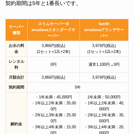
契約期間は5年と1番長いです。
スリムサーバーⅢ
famfit
サーバー
amadanaスタンダードサ
amadanaグランデサー
種類
ーバー
バー
お水の料
3,866円(税込)
3,974円(税込)
金
(1セット=12L×2本)
(1セット=12L×2本)
レンタル
0円
通常1,100円→0円
料
月額合計
3,866円(税込)
3,974円(税込)
契約期間
5年
・1年未満：45,000円
1年未満：50,000円
・1年以上2年未満：35,00
・1年以上2年未満：40,
0円
000円
・2年以上3年未満：25,00
・2年以上3年未満：30,
0円
000円
解約金
・3年以上4年未満：15,00
・3年以上4年未満：20,
0円
000円