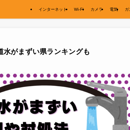
インターネット
Wi-Fi
カメラ
電気
ガ
道水がまずい県ランキングも