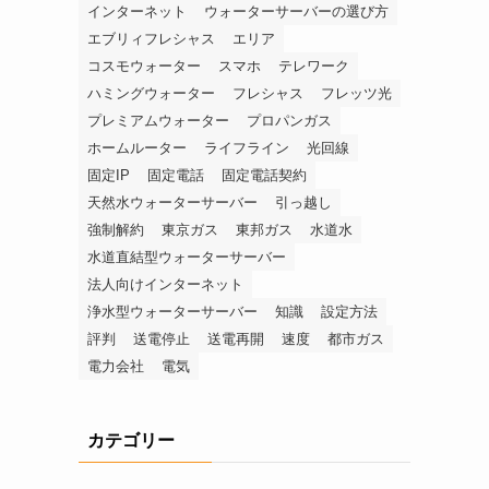
インターネット
ウォーターサーバーの選び方
エブリィフレシャス
エリア
コスモウォーター
スマホ
テレワーク
ハミングウォーター
フレシャス
フレッツ光
プレミアムウォーター
プロパンガス
ホームルーター
ライフライン
光回線
固定IP
固定電話
固定電話契約
天然水ウォーターサーバー
引っ越し
強制解約
東京ガス
東邦ガス
水道水
水道直結型ウォーターサーバー
法人向けインターネット
浄水型ウォーターサーバー
知識
設定方法
評判
送電停止
送電再開
速度
都市ガス
電力会社
電気
カテゴリー