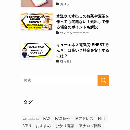
カメラ
水道水で水出しのお茶や麦茶を
作っても問題ない？煮出しで作
る場合のポイントも解説
ウォーターサーバー
キューエネス電気(Q.ENESTで
んき）は高い？料金を安くする
には？
引っ越し
タグ
amadana
FAX
FAX番号
IPアドレス
NTT
VPN
おすすめ
ひかり電話
アナログ回線