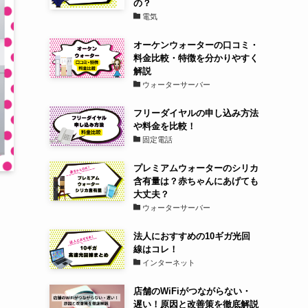
の？
電気
オーケンウォーターの口コミ・
料金比較・特徴を分かりやすく
解説
ウォーターサーバー
フリーダイヤルの申し込み方法
や料金を比較！
固定電話
プレミアムウォーターのシリカ
含有量は？赤ちゃんにあげても
大丈夫？
ウォーターサーバー
法人におすすめの10ギガ光回
線はコレ！
インターネット
店舗のWiFiがつながらない・
遅い！原因と改善策を徹底解説