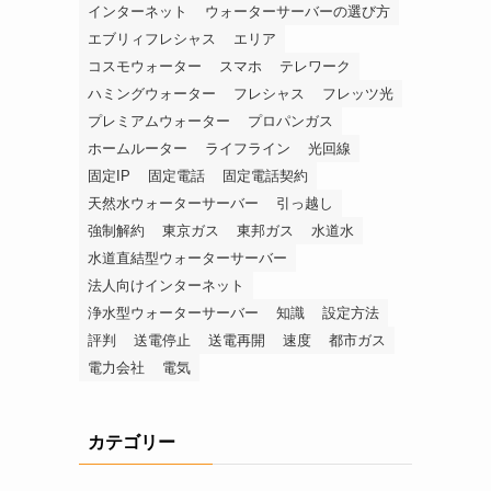
インターネット
ウォーターサーバーの選び方
エブリィフレシャス
エリア
コスモウォーター
スマホ
テレワーク
ハミングウォーター
フレシャス
フレッツ光
プレミアムウォーター
プロパンガス
ホームルーター
ライフライン
光回線
固定IP
固定電話
固定電話契約
天然水ウォーターサーバー
引っ越し
強制解約
東京ガス
東邦ガス
水道水
水道直結型ウォーターサーバー
法人向けインターネット
浄水型ウォーターサーバー
知識
設定方法
評判
送電停止
送電再開
速度
都市ガス
電力会社
電気
カテゴリー