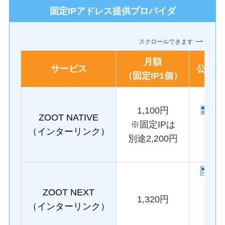
固定IPアドレス提供プロバイダ
スクロールできます
月額
サービス
公式ペ
（固定IP1個）
1,100円
ZOOT NATIVE
（プ
※固定IPは
（インターリ
ンク）
ーシ
別途2,200円
ン
（プ
ZOOT NEXT
ーシ
1,320円
（インターリンク）
ン