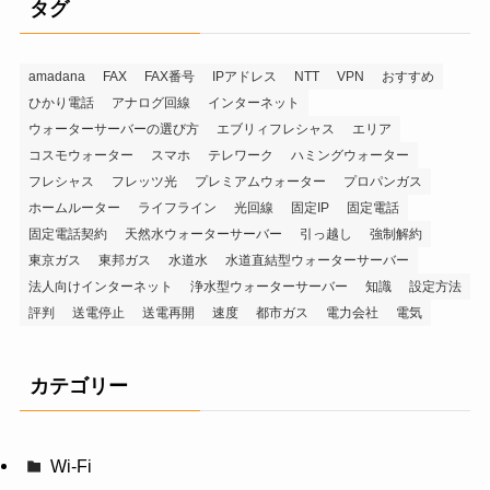
タグ
amadana
FAX
FAX番号
IPアドレス
NTT
VPN
おすすめ
ひかり電話
アナログ回線
インターネット
ウォーターサーバーの選び方
エブリィフレシャス
エリア
コスモウォーター
スマホ
テレワーク
ハミングウォーター
フレシャス
フレッツ光
プレミアムウォーター
プロパンガス
ホームルーター
ライフライン
光回線
固定IP
固定電話
固定電話契約
天然水ウォーターサーバー
引っ越し
強制解約
東京ガス
東邦ガス
水道水
水道直結型ウォーターサーバー
法人向けインターネット
浄水型ウォーターサーバー
知識
設定方法
評判
送電停止
送電再開
速度
都市ガス
電力会社
電気
カテゴリー
Wi-Fi