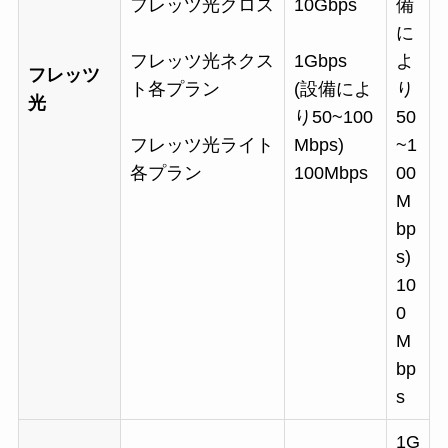
フレッツ光クロス
10Gbps
備
に
フレッツ光ネクス
1Gbps
よ
フレッツ
ト各プラン
(設備によ
り
光
り50~100
50
フレッツ光ライト
Mbps)
~1
各プラン
100Mbps
00
M
bp
s)
10
0
M
bp
s
1G