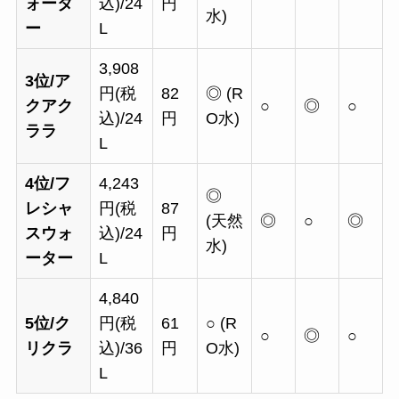
ォータ
込)/24
円
水)
ー
L
3,908
3位/ア
円(税
82
◎ (R
クアク
○
◎
○
込)/24
円
O水)
ララ
L
4位/フ
4,243
◎
レシャ
円(税
87
(天然
◎
○
◎
スウォ
込)/24
円
水)
ーター
L
4,840
5位/ク
円(税
61
○ (R
○
◎
○
リクラ
込)/36
円
O水)
L