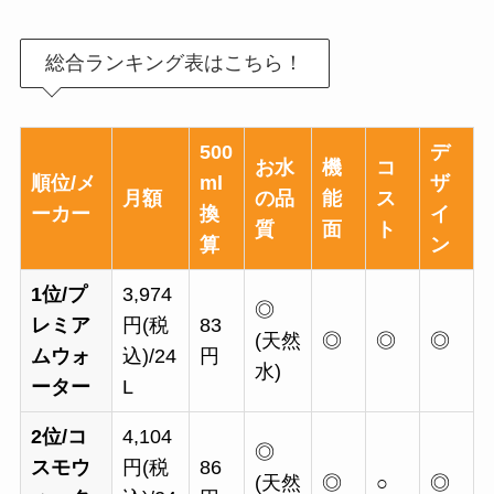
総合ランキング表はこちら！
500
デ
お水
機
コ
順位/メ
ml
ザ
月額
の品
能
ス
ーカー
換
イ
質
面
ト
算
ン
1位/プ
3,974
◎
レミア
円(税
83
(天然
◎
◎
◎
ムウォ
込)/24
円
水)
ーター
L
2位/コ
4,104
◎
スモウ
円(税
86
(天然
◎
○
◎