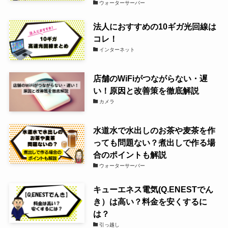
ウォーターサーバー
法人におすすめの10ギガ光回線は
コレ！
インターネット
店舗のWiFiがつながらない・遅
い！原因と改善策を徹底解説
カメラ
水道水で水出しのお茶や麦茶を作
っても問題ない？煮出しで作る場
合のポイントも解説
ウォーターサーバー
キューエネス電気(Q.ENESTでん
き）は高い？料金を安くするに
は？
引っ越し