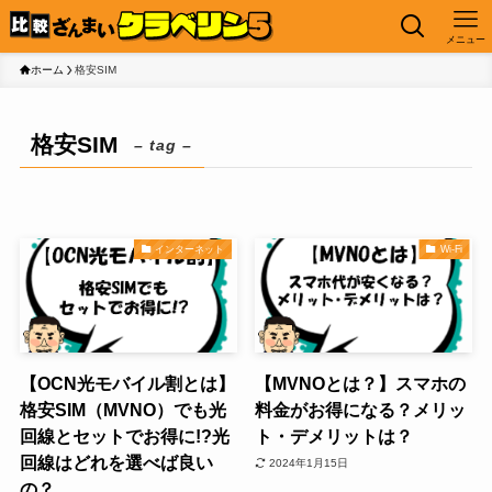
メニュー
ホーム
格安SIM
格安SIM
– tag –
インターネット
Wi-Fi
【OCN光モバイル割とは】
【MVNOとは？】スマホの
格安SIM（MVNO）でも光
料金がお得になる？メリッ
回線とセットでお得に!?光
ト・デメリットは？
回線はどれを選べば良い
2024年1月15日
の？