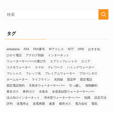
タグ
amadana
FAX
FAX番号
IPアドレス
NTT
VPN
おすすめ
ひかり電話
アナログ回線
インターネット
ウォーターサーバーの選び方
エブリィフレシャス
エリア
コスモウォーター
スマホ
テレワーク
ハミングウォーター
フレシャス
フレッツ光
プレミアムウォーター
プロパンガス
ホームルーター
ライフライン
光回線
固定IP
固定電話
固定電話契約
天然水ウォーターサーバー
引っ越し
強制解約
東京ガス
東邦ガス
水道水
水道直結型ウォーターサーバー
法人向けインターネット
浄水型ウォーターサーバー
知識
設定方法
評判
送電停止
送電再開
速度
都市ガス
電力会社
電気