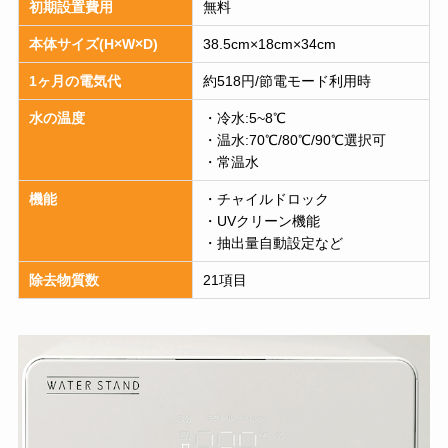
初期設置費用
無料
本体サイズ(H×W×D)
38.5cm×18cm×34cm
1ヶ月の電気代
約518円/節電モード利用時
水の温度
・冷水:5~8℃
・温水:70℃/80℃/90℃選択可
・常温水
機能
・チャイルドロック
・UVクリーン機能
・抽出量自動設定など
除去物質数
21項目