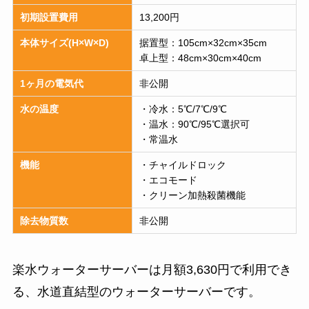
初期設置費用
13,200円
本体サイズ(H×W×D)
据置型：105cm×32cm×35cm
卓上型：48cm×30cm×40cm
1ヶ月の電気代
非公開
水の温度
・冷水：5℃/7℃/9℃
・温水：90℃/95℃選択可
・常温水
機能
・チャイルドロック
・エコモード
・クリーン加熱殺菌機能
除去物質数
非公開
楽水ウォーターサーバーは月額3,630円で利用でき
る、水道直結型のウォーターサーバーです。