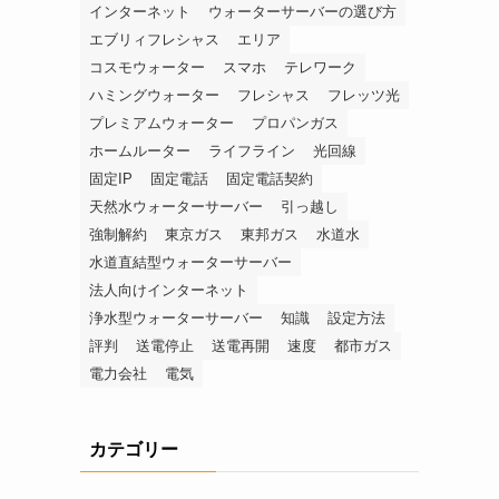
インターネット
ウォーターサーバーの選び方
エブリィフレシャス
エリア
コスモウォーター
スマホ
テレワーク
ハミングウォーター
フレシャス
フレッツ光
プレミアムウォーター
プロパンガス
ホームルーター
ライフライン
光回線
固定IP
固定電話
固定電話契約
天然水ウォーターサーバー
引っ越し
強制解約
東京ガス
東邦ガス
水道水
水道直結型ウォーターサーバー
法人向けインターネット
浄水型ウォーターサーバー
知識
設定方法
評判
送電停止
送電再開
速度
都市ガス
電力会社
電気
カテゴリー