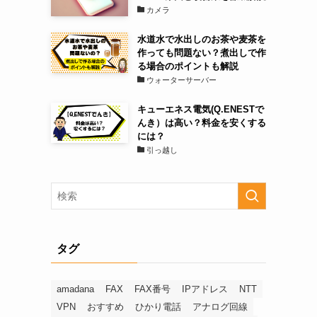
カメラ
水道水で水出しのお茶や麦茶を
作っても問題ない？煮出しで作
る場合のポイントも解説
ウォーターサーバー
キューエネス電気(Q.ENESTで
んき）は高い？料金を安くする
には？
引っ越し
タグ
amadana
FAX
FAX番号
IPアドレス
NTT
VPN
おすすめ
ひかり電話
アナログ回線