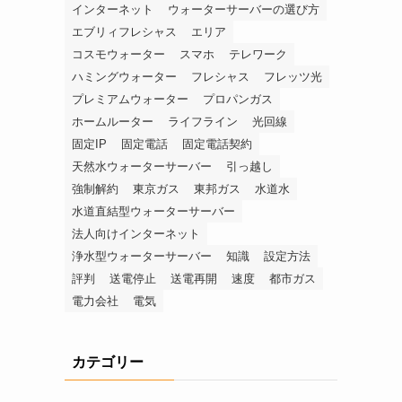
インターネット
ウォーターサーバーの選び方
エブリィフレシャス
エリア
コスモウォーター
スマホ
テレワーク
ハミングウォーター
フレシャス
フレッツ光
プレミアムウォーター
プロパンガス
ホームルーター
ライフライン
光回線
固定IP
固定電話
固定電話契約
天然水ウォーターサーバー
引っ越し
強制解約
東京ガス
東邦ガス
水道水
水道直結型ウォーターサーバー
法人向けインターネット
浄水型ウォーターサーバー
知識
設定方法
評判
送電停止
送電再開
速度
都市ガス
電力会社
電気
カテゴリー