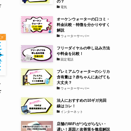
の？
を
電気
オーケンウォーターの口コミ・
料金比較・特徴を分かりやすく
解説
ウォーターサーバー
ガス
フリーダイヤルの申し込み方法
や料金を比較！
固定電話
プレミアムウォーターのシリカ
含有量は？赤ちゃんにあげても
大丈夫？
ト
ウォーターサーバー
を
法人におすすめの10ギガ光回
線はコレ！
インターネット
店舗のWiFiがつながらない・
遅い！原因と改善策を徹底解説