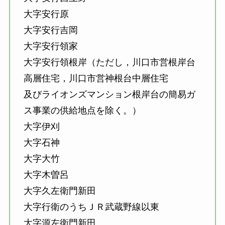
大字安行原
大字安行吉岡
大字安行領家
大字安行領根岸（ただし，川口市営根岸台
高層住宅，川口市営神根台中層住宅
及びライオンズマンション根岸台の簡易ガ
ス事業の供給地点を除く。）
大字伊刈
大字石神
大字大竹
大字木曽呂
大字久左衛門新田
大字行衛のうちＪＲ武蔵野線以東
大字源左衛門新田