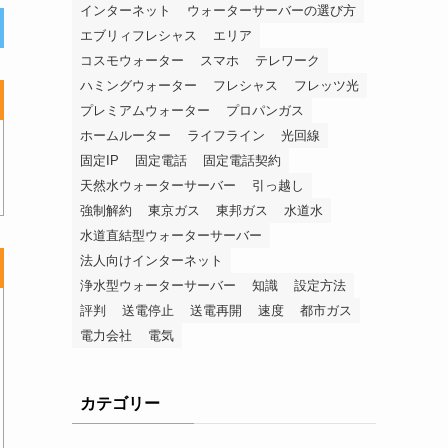
インターネット
ウォーターサーバーの選び方
エブリィフレシャス
エリア
コスモウォーター
スマホ
テレワーク
ハミングウォーター
フレシャス
フレッツ光
プレミアムウォーター
プロパンガス
ホームルーター
ライフライン
光回線
固定IP
固定電話
固定電話契約
天然水ウォーターサーバー
引っ越し
強制解約
東京ガス
東邦ガス
水道水
水道直結型ウォーターサーバー
法人向けインターネット
浄水型ウォーターサーバー
知識
設定方法
評判
送電停止
送電再開
速度
都市ガス
電力会社
電気
カテゴリー