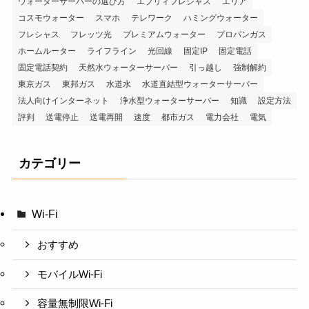
ウォーターサーバーの選び方
エブリィフレシャス
エリア
コスモウォーター
スマホ
テレワーク
ハミングウォーター
フレシャス
フレッツ光
プレミアムウォーター
プロパンガス
ホームルーター
ライフライン
光回線
固定IP
固定電話
固定電話契約
天然水ウォーターサーバー
引っ越し
強制解約
東京ガス
東邦ガス
水道水
水道直結型ウォーターサーバー
法人向けインターネット
浄水型ウォーターサーバー
知識
設定方法
評判
送電停止
送電再開
速度
都市ガス
電力会社
電気
カテゴリー
Wi-Fi
おすすめ
モバイルWi-Fi
容量無制限Wi-Fi