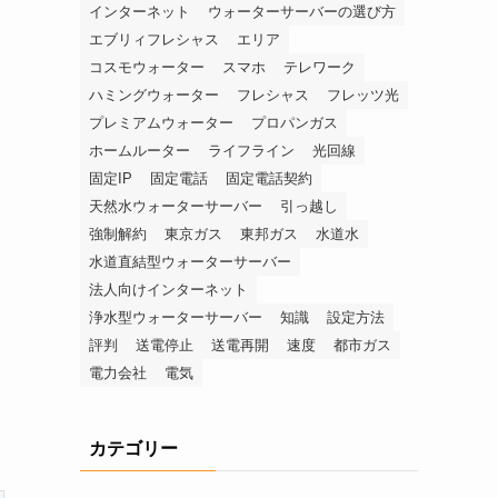
インターネット
ウォーターサーバーの選び方
エブリィフレシャス
エリア
コスモウォーター
スマホ
テレワーク
ハミングウォーター
フレシャス
フレッツ光
プレミアムウォーター
プロパンガス
ホームルーター
ライフライン
光回線
固定IP
固定電話
固定電話契約
天然水ウォーターサーバー
引っ越し
強制解約
東京ガス
東邦ガス
水道水
水道直結型ウォーターサーバー
法人向けインターネット
浄水型ウォーターサーバー
知識
設定方法
評判
送電停止
送電再開
速度
都市ガス
電力会社
電気
カテゴリー