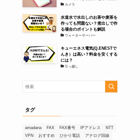
カメラ
水道水で水出しのお茶や麦茶を
作っても問題ない？煮出しで作
る場合のポイントも解説
ウォーターサーバー
キューエネス電気(Q.ENESTで
んき）は高い？料金を安くする
には？
引っ越し
タグ
amadana
FAX
FAX番号
IPアドレス
NTT
VPN
おすすめ
ひかり電話
アナログ回線