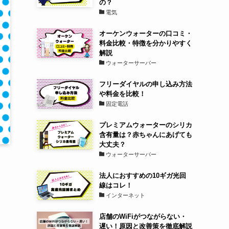
の？
電気
オーケンウォーターの口コミ・
料金比較・特徴を分かりやすく
解説
ウォーターサーバー
フリーダイヤルの申し込み方法
や料金を比較！
固定電話
プレミアムウォーターのシリカ
含有量は？赤ちゃんにあげても
大丈夫？
ウォーターサーバー
法人におすすめの10ギガ光回
線はコレ！
インターネット
店舗のWiFiがつながらない・
遅い！原因と改善策を徹底解説