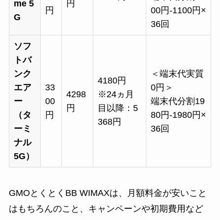
me 5
円
円
00円-1100円×
G
36回
ソフ
トバ
ンク
＜端末代実質
4180円
エア
33
0円＞
4298
※24ヵ月
ー
00
端末代分割19
円
目以降：5
（タ
円
80円-1980円×
368円
ーミ
36回
ナル
5G）
GMOとくとくBB WIMAXは、月額料金が安いこと
はもちろんのこと、キャンペーンや初期費用など