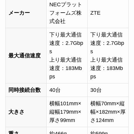
NECプラット
メーカー
フォームズ株
ZTE
式会社
下り最大通信
下り最大通信
速度：2.7Gbp
速度：2.7Gbp
s
s
最大通信速度
上り最大通信
上り最大通信
速度：183Mb
速度：183Mb
ps
ps
同時接続台数
40台
30台
横幅101mm×
横幅70mm×縦
大きさ
縦幅179mm×
幅×182mm×厚
厚さ99mm
さ124mm
重さ
約466g
約599g