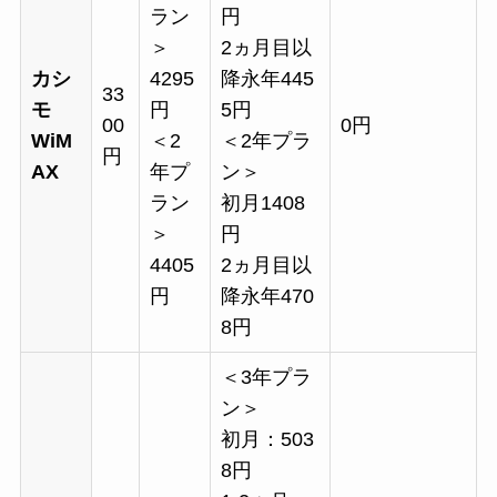
ラン
円
＞
2ヵ月目以
カシ
4295
降永年445
33
モ
円
5円
00
0円
WiM
＜2
＜2年プラ
円
AX
年プ
ン＞
ラン
初月1408
＞
円
4405
2ヵ月目以
円
降永年470
8円
＜3年プラ
ン＞
初月：503
8円