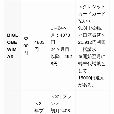
＜クレジット
カードカード
払い＞
1～24ヶ
913円×24回
BIGL
月：4378
＜口座振替＞
33
OBE
4803
円
21,912円初回
00
WiM
円
24ヶ月目
一括請求
円
AX
以降：492
※開始翌月に
8円
端末代補填と
して
15000円還元
がある。
＜3年プラ
＜3
ン＞
年プ
初月1408