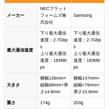
NECプラット
メーカー
フォームズ株
Samsung
式会社
下り最大通信
下り最大通信
速度：2.7Gbp
速度：2.7Gbp
s
s
最大通信速度
上り最大通信
上り最大通信
速度：183Mb
速度：183Mb
ps
ps
横幅136mm×
横幅147mm×
大きさ
縦幅68mm×厚
縦幅×76mm×
さ14.8mm
厚さ10.9mm
重さ
174g
203g