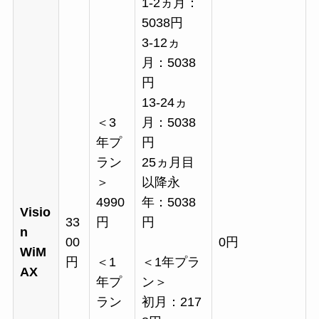
1-2ヵ月：
5038円
3-12ヵ
月：5038
円
13-24ヵ
＜3
月：5038
年プ
円
ラン
25ヵ月目
＞
以降永
4990
年：5038
Visio
33
円
円
n
00
0円
WiM
円
＜1
＜1年プラ
AX
年プ
ン＞
ラン
初月：217