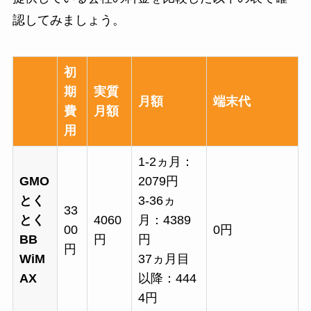
認してみましょう。
初
期
実質
月額
端末代
費
月額
用
1-2ヵ月：
GMO
2079円
とく
3-36ヵ
33
とく
4060
月：4389
00
0円
BB
円
円
円
WiM
37ヵ月目
AX
以降：444
4円