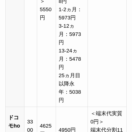
＞
8円
5550
1-2ヵ月：
円
5973円
3-12ヵ
月：5973
円
13-24ヵ
月：5478
円
25ヵ月目
以降永
年：5038
円
＜端末代実質
ドコ
33
0円＞
モho
4625
00
4950円
端末代分割11