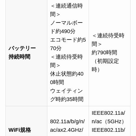
＜連続通信時
間＞
ノーマルボー
ド約490分
＜連続待受時
エコモード約5
間＞
バッテリー
70分
約790時間
持続時間
＜連続待受時
（初期設定
間＞
時）
休止状態約40
0時間
ウェイティン
グ時約35時間
IEEE802.11a/
802.11a/b/g/n/
n/ac（5GHz）
WiFi規格
ac/ax2.4GHz/
IEEE802.11b/