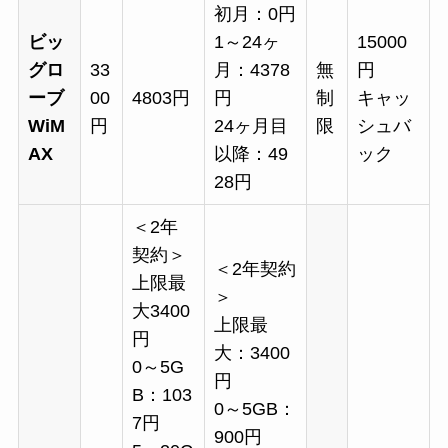
初月：0円
ビッ
1～24ヶ
15000
グロ
33
月：4378
無
円
ーブ
00
4803円
円
制
キャッ
WiM
円
24ヶ月目
限
シュバ
AX
以降：49
ック
28円
＜2年
契約＞
＜2年契約
上限最
＞
大3400
上限最
円
大：3400
0～5G
円
B：103
0～5GB：
7円
900円