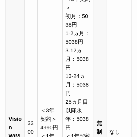
＞
初月：50
38円
1-2ヵ月：
5038円
3-12ヵ
月：5038
円
13-24ヵ
月：5038
円
25ヵ月目
＜3年
以降永
Visio
契約＞
年：5038
33
無
n
4990円
円
00
制
なし
WiM
＜1年
＜1年契約