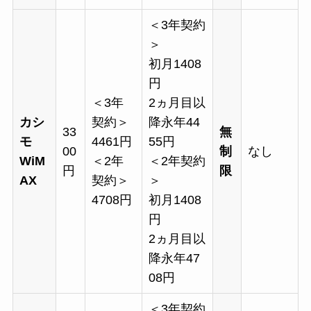
＜3年契約
＞
初月1408
円
＜3年
2ヵ月目以
カシ
契約＞
降永年44
33
無
モ
4461円
55円
00
制
なし
WiM
＜2年
＜2年契約
円
限
AX
契約＞
＞
4708円
初月1408
円
2ヵ月目以
降永年47
08円
＜3年契約