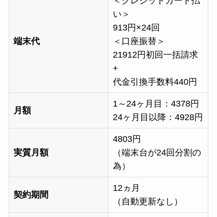
＜クレジッドカード払
い＞
913円×24回
端末代
＜口座振替＞
21912円初回一括請求
+
代金引換手数料440円
1～24ヶ月目：4378円
月額
24ヶ月目以降：4928円
4803円
実質月額
（端末台が24回分割の
為）
12ヵ月
契約期間
（自動更新なし）