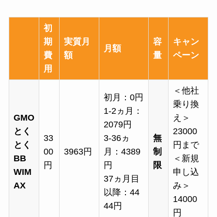
初
期
実質月
容
キャン
月額
費
額
量
ペーン
用
＜他社
初月：0円
乗り換
1-2ヵ月：
GMO
え＞
2079円
とく
23000
33
3-36ヵ
無
とく
円まで
00
3963円
月：4389
制
BB
＜新規
円
円
限
WIM
申し込
37ヵ月目
AX
み＞
以降：44
14000
44円
円