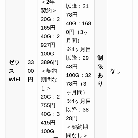
＜2年
以降：21
契約＞
78円
20G：2
40G：168
165円
0円（3ヶ
40G：2
月間）
927円
※4ヶ月目
100G：
以降：29
制
ゼウ
33
3896円
48円
限
ス
00
＜契約
なし
100G：32
あ
WiFi
円
期間な
78円（3
り
し＞
ヶ月間）
20G：2
※4ヶ月目
755円
以降：38
40G：3
28円
415円
＜契約期
100G：
間なし＞