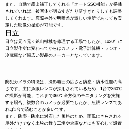
また、自動で露出補正してくれる「オートSSC機能」が搭載
されていれば、被写体が明るすぎたり暗すぎたりしても調整
してくれます。窓際や外で明暗差が激しい場所であっても安
定した映像の撮影が可能です。
日立
日立は元々元々鉱山機械を修理する工場でしたが、1920年に
日立製作所に変わってからはカメラ・電子計算機・ラジオ・
冷蔵庫など幅広い製品のメーカーとなっています。
防犯カメラの特徴は、撮影範囲の広さと防塵・防水性能の高
さです。主に魚眼レンズが採用されているため、1台で360℃
の撮影が可能。これまで360℃全方位のモニタリングを実施
する場合、複数台のカメラが必要でしたが、魚眼レンズであ
れば1台で済むことが多いです。
また、防塵・防水に対応した規格のため、雨風にさらされる
屋外だけでなく土埃の舞う工場や倉庫などにも安心して設置