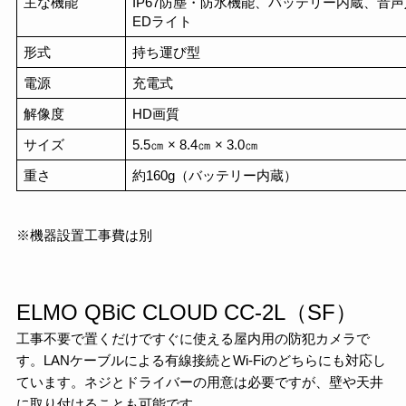
主な機能
IP67防塵・防水機能、バッテリー内蔵、音
EDライト
形式
持ち運び型
電源
充電式
解像度
HD画質
サイズ
5.5㎝ × 8.4㎝ × 3.0㎝
重さ
約160g（バッテリー内蔵）
※機器設置工事費は別
ELMO QBiC CLOUD CC-2L（SF）
工事不要で置くだけですぐに使える屋内用の防犯カメラで
す。LANケーブルによる有線接続とWi-Fiのどちらにも対応し
ています。ネジとドライバーの用意は必要ですが、壁や天井
に取り付けることも可能です。