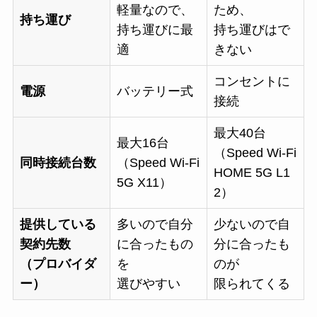
軽量なので、
ため、
持ち運び
持ち運びに最
持ち運びはで
適
きない
コンセントに
電源
バッテリー式
接続
最大40台
最大16台
（Speed Wi-Fi
同時接続台数
（Speed Wi-Fi
HOME 5G L1
5G X11）
2）
提供している
多いので自分
少ないので自
契約先数
に合ったもの
分に合ったも
（プロバイダ
を
のが
ー）
選びやすい
限られてくる